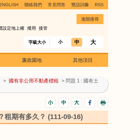
ENGLISH
聯絡我們
常見問答
雙語詞彙
RSS
標設定地上權
撥用
接管
大
中
小
字級大小
廉政園地
其他項目
算
>
國有非公用不動產標租
> 問題 1 : 國有土
有多久？ (111-09-16)