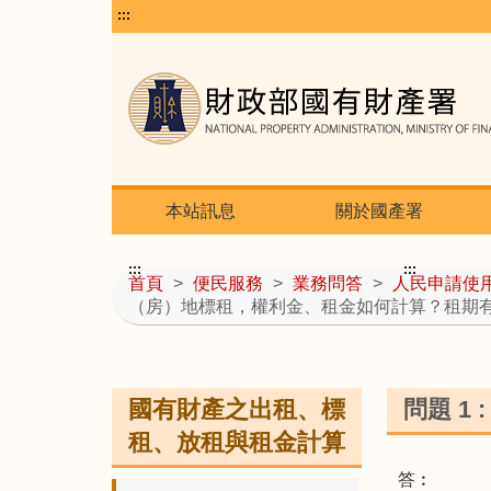
:::
本站訊息
關於國產署
:::
:::
首頁
>
便民服務
>
業務問答
>
人民申請使
（房）地標租，權利金、租金如何計算？租期有多久？ 
國有財產之出租、標
問題 1
租、放租與租金計算
答︰