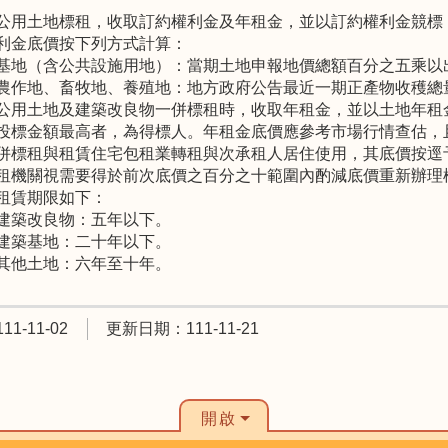
公用土地標租，收取訂約權利金及年租金，並以訂約權利金競標
利金底價按下列方式計算：
基地（含公共設施用地）：當期土地申報地價總額百分之五乘以
農作地、畜牧地、養殖地：地方政府公告最近一期正產物收穫總
公用土地及建築改良物一併標租時，收取年租金，並以土地年租
投標金額最高者，為得標人。年租金底價應參考市場行情查估，
併標租與租賃住宅包租業轉租與次承租人居住使用，其底價按逕
租機關視需要得於前次底價之百分之十範圍內酌減底價重新辦理
租賃期限如下：
建築改良物：五年以下。
建築基地：二十年以下。
其他土地：六年至十年。
1-11-02
更新日期：111-11-21
開啟