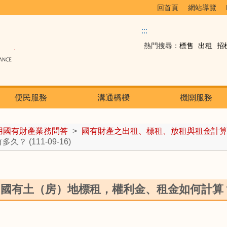
回首頁
網站導覽
:::
熱門搜尋：
標售
出租
招
便民服務
溝通橋樑
機關服務
用國有財產業務問答
>
國有財產之出租、標租、放租與租金計
(111-09-16)
 : 國有土（房）地標租，權利金、租金如何計算？租期