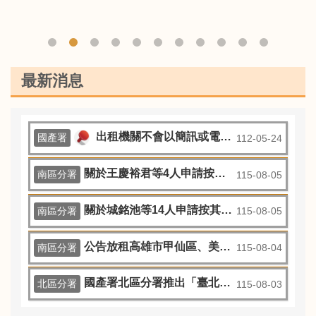
最新消息
出租機關不會以簡訊或電子郵件要求承租人到ATM或網路銀行轉帳繳款或領錢，請提高警覺，如遇有可疑訊息，請立即撥打165反詐騙專線或洽詢出租機關確認，以免個資被竊或遭詐騙。
國產署
112-05-24
關於王慶裕君等4人申請按其應繼分自土地法第73條之1第4項設立之專戶提撥價金案，經審查無誤，依法公告。
南區分署
115-08-05
關於城銘池等14人申請按其應繼分自土地法第73條之1第4項設立之專戶提撥價金乙案，經審查無誤，依法公告。
南區分署
115-08-05
公告放租高雄市甲仙區、美濃區、阿蓮區國有耕地共10筆，公告期間自民國115年8月4日起至115年9月3日止，受理期間至115年9月18日止，請踴躍依規定申請承租。
南區分署
115-08-04
國產署北區分署推出「臺北星鑽」20戶都更房地標租案 最長可租20年 歡迎各界踴躍投標
北區分署
115-08-03