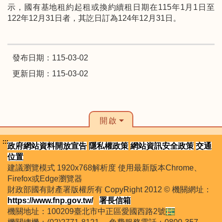
示，國有基地租約起租或換約續租日期在
115
年
1
月
1
日至
122
年
12
月
31
日者，其訖日訂為
124
年
12
月
31
日。
發布日期：115-03-02
更新日期：115-03-02
開啟
:::
政府網站資料開放宣告
隱私權政策
網站資訊安全政策
交通
位置
建議瀏覽模式 1920x768解析度 使用最新版本Chrome、
Firefox或Edge瀏覽器
財政部國有財產署版權所有 CopyRight 2012 © 機關網址：
https://www.fnp.gov.tw/
署長信箱
機關地址：100209臺北市中正區愛國西路2號