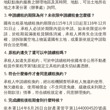
地駐點換約服務之辦理地區及其時間、地點，可洽土地所在
地之本署分署（辦事處）詢問。
申請續租的期限為何？未依限申請續租會怎麼樣？
國有出租基地續租換約期限自
115
年
1
月
1
日起至
116
年
12
月
31
日止，承租人必須於期限內提出申請。如未依限提出申
請，於租期屆滿後租賃關係消滅，承租人將喪失合法使用
權，須拆除騰空地上物返還國有土地，或重新依規定申請取
得合法使用權。
原租約遺失了還可以申請續租嗎？
承租人如遺失原租約，可於申請續租時依國有非公用不動產
租賃作業程序第
5
點規定立具租約遺失切結書憑辦。
符合什麼條件才會同意續租換約？
承租人申請續租換約，經出租機關查明承租人無違約使用、
無欠繳租金、使用補償金（不含同意免繳、緩繳或未到期之
分期款項）情事，符合續租規定者，同意辦理換約。
完成續租後租期會到什麼時候？
依本署
114
年
6
月
26
日台財產署管字第
11440004520
號函