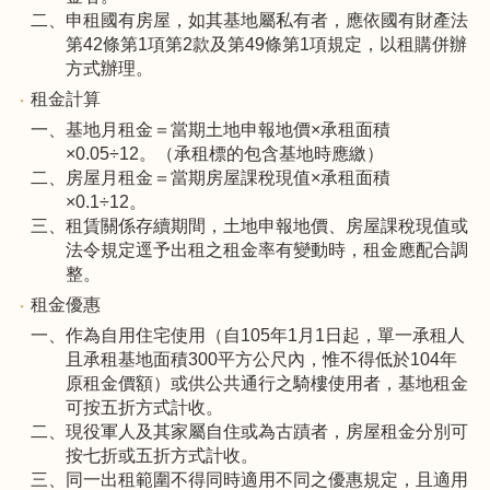
二、申租國有房屋，如其基地屬私有者，應依國有財產法
第42條第1項第2款及第49條第1項規定，以租購併辦
方式辦理。
租金計算
一、基地月租金＝當期土地申報地價×承租面積
×0.05÷12。（承租標的包含基地時應繳）
二、房屋月租金＝當期房屋課稅現值×承租面積
×0.1÷12。
三、租賃關係存續期間，土地申報地價、房屋課稅現值或
法令規定逕予出租之租金率有變動時，租金應配合調
整。
租金優惠
一、作為自用住宅使用（自105年1月1日起，單一承租人
且承租基地面積300平方公尺內，惟不得低於104年
原租金價額）或供公共通行之騎樓使用者，基地租金
可按五折方式計收。
二、現役軍人及其家屬自住或為古蹟者，房屋租金分別可
按七折或五折方式計收。
三、同一出租範圍不得同時適用不同之優惠規定，且適用