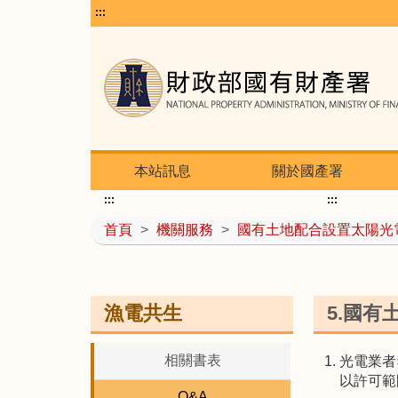
:::
本站訊息
關於國產署
:::
:::
首頁
>
機關服務
>
國有土地配合設置太陽光
漁電共生
5.國
相關書表
光電業者
以許可範
Q&A