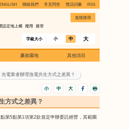
ENGLISH
聯絡我們
常見問答
雙語詞彙
RSS
標設定地上權
撥用
接管
大
中
小
字級大小
廉政園地
其他項目
用，光電業者辦理漁電共生方式之差異？
共生方式之差異？
點第5點第1項第2款規定申辦委託經營，其範圍