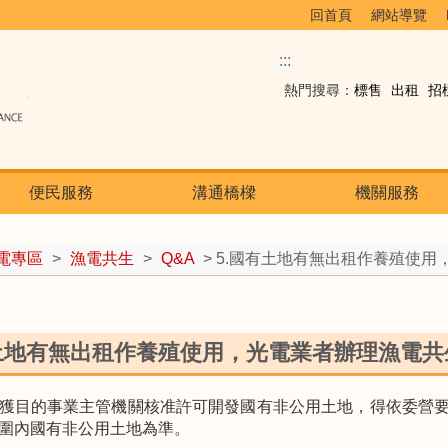
回首頁
網站導覽
:::
熱門搜尋：
標售
出租
招
便民服務
溝通橋樑
機關服務
電專區
>
漁電共生
>
Q&A
> 5.國有土地有無出租作養殖使
有土地有無出租作養殖使用，光電業者辦理漁電
獲目的事業主管機關核准許可開發國有非公用土地，得依委營要
圍內國有非公用土地為準。