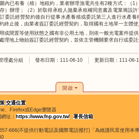
圍內已有養（殖）地租約，業者辦理漁電共生有2種方式：（1
存）辦理；（2）於取得承租人拋棄承租權同意書及電業籌設許
訂委託經營契約後自行從事水產養殖或委託第三人進行水產養
約終止後，由業者簽訂委託經營契約，取得國有土地單一主體使
用或閒置等使用狀態之國有非公用土地，則依一般光電案件提供
處理地上物始簽訂委託經營契約，並依主管機關要求自行或委託
管理處分組
發布日期：111-06-10
更新日期：111-06-1
開啟
策
交通位置
、Firefox或Edge瀏覽器
機關網址：
https://www.fnp.gov.tw/
署長信箱
800-357-666(不提供行動電話及國際電話撥打)「為維護民眾使
30