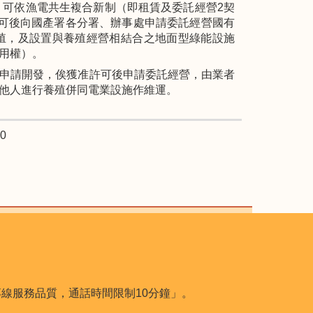
）可依漁電共生複合新制（即租賃及委託經營2契
可後向國產署各分署、辦事處申請委託經營國有
殖，及設置與養殖經營相結合之地面型綠能設施
用權）。
申請開發，俟獲准許可後申請委託經營，由業者
他人進行養殖併同電業設施作維運。
0
用本專線服務品質，通話時間限制10分鐘」。