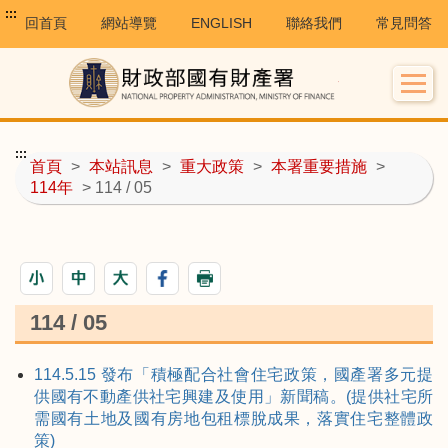
:::
回首頁
網站導覽
ENGLISH
聯絡我們
常見問答
:::
首頁
>
本站訊息
>
重大政策
>
本署重要措施
>
114年
> 114 / 05
114 / 05
114.5.15 發布「積極配合社會住宅政策，國產署多元提
供國有不動產供社宅興建及使用」新聞稿。(提供社宅所
需國有土地及國有房地包租標脫成果，落實住宅整體政
策)