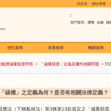
回首頁
網站導覽
:::
熱門搜尋：
標售
出租
招
便民服務
溝通橋樑
機關服務
室氣體減量額度問答
>
「減量額度」定義及屬性相關問題
> 
：「碳權」之定義為何？是否有相關法律定義？
因應法（下稱氣候法）第3條第13款規定之「減量額