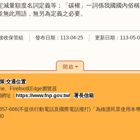
定減量額度名詞定義等；「碳權」一詞係我國國內俗稱
並無此用語，無另為定義之必要。
接收保管組
發布日期：113-04-25
更新日期：113-05-0
開啟
策
交通位置
、Firefox或Edge瀏覽器
機關網址：
https://www.fnp.gov.tw/
署長信箱
800-357-666(不提供行動電話及國際電話撥打)「為維護民眾使
30