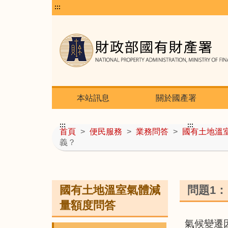
:::
本站訊息
關於國產署
:::
:::
首頁
>
便民服務
>
業務問答
>
國有土地溫
義？
國有土地溫室氣體減
問題1
量額度問答
氣候變遷