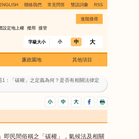
ENGLISH
聯絡我們
常見問答
雙語詞彙
RSS
標設定地上權
撥用
接管
大
中
小
字級大小
廉政園地
其他項目
問題1：「碳權」之定義為何？是否有相關法律定
度」即民間俗稱之「碳權」，氣候法及相關