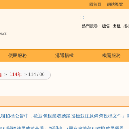
回首頁
網站導覽
:::
熱門搜尋：
標售
出租
招
便民服務
溝通橋樑
機關服務
施
>
114年
> 114 / 06
國有房地包租招標公告中，歡迎包租業者踴躍投標並注意備齊投標文件
國有房地包租開標結果成績亮眼」新聞稿。(國有房地包租標脫成果優異