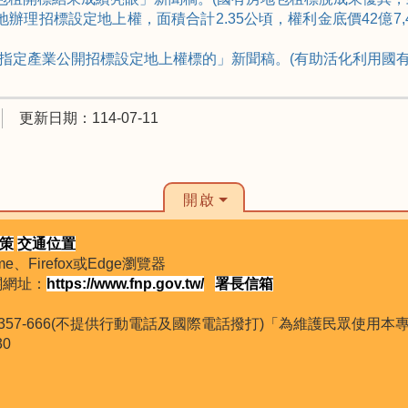
有土地辦理招標設定地上權，面積合計2.35公頃，權利金底價42億
推出6宗指定產業公開招標設定地上權標的」新聞稿。(有助活化利用國
更新日期：114-07-11
開啟
策
交通位置
、Firefox或Edge瀏覽器
機關網址：
https://www.fnp.gov.tw/
署長信箱
800-357-666(不提供行動電話及國際電話撥打)「為維護民眾使
30