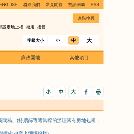
ENGLISH
聯絡我們
常見問答
雙語詞彙
RSS
標設定地上權
撥用
接管
大
中
小
字級大小
廉政園地
其他項目
」新聞稿。(持續篩選適當標的辦理國有房地包租，
，鼓勵包租業者踴躍投標)