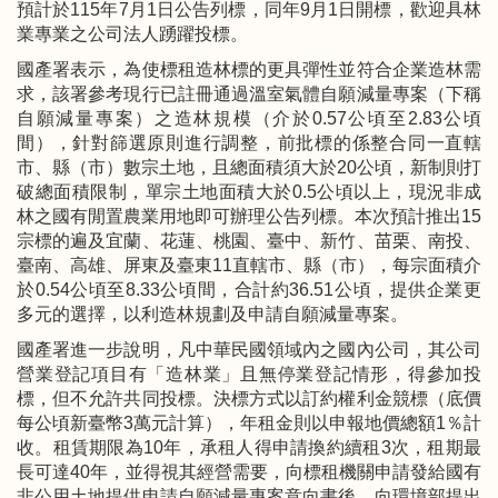
預計於115年7月1日公告列標，同年9月1日開標，歡迎具林
業專業之公司法人踴躍投標。
國產署表示，為使標租造林標的更具彈性並符合企業造林需
求，該署參考現行已註冊通過溫室氣體自願減量專案（下稱
自願減量專案）之造林規模（介於0.57公頃至2.83公頃
間），針對篩選原則進行調整，前批標的係整合同一直轄
市、縣（市）數宗土地，且總面積須大於20公頃，新制則打
破總面積限制，單宗土地面積大於0.5公頃以上，現況非成
林之國有閒置農業用地即可辦理公告列標。本次預計推出15
宗標的遍及宜蘭、花蓮、桃園、臺中、新竹、苗栗、南投、
臺南、高雄、屏東及臺東11直轄市、縣（市），每宗面積介
於0.54公頃至8.33公頃間，合計約36.51公頃，提供企業更
多元的選擇，以利造林規劃及申請自願減量專案。
國產署進一步說明，凡中華民國領域內之國內公司，其公司
營業登記項目有「造林業」且無停業登記情形，得參加投
標，但不允許共同投標。決標方式以訂約權利金競標（底價
每公頃新臺幣3萬元計算），年租金則以申報地價總額1％計
收。租賃期限為10年，承租人得申請換約續租3次，租期最
長可達40年，並得視其經營需要，向標租機關申請發給國有
非公用土地提供申請自願減量專案意向書後，向環境部提出