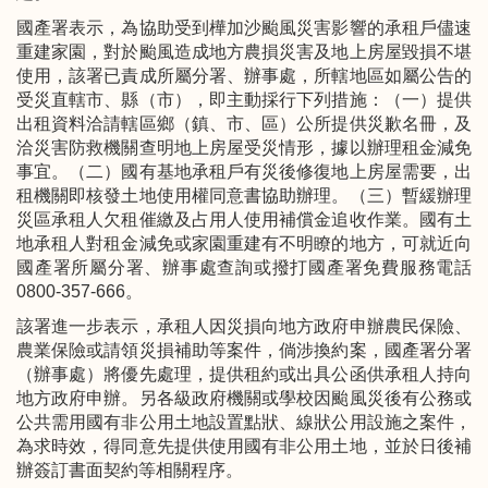
國產署表示，為協助受到樺加沙颱風災害影響的承租戶儘速
重建家園，對於颱風造成地方農損災害及地上房屋毀損不堪
使用，該署已責成所屬分署、辦事處，所轄地區如屬公告的
受災直轄市、縣（市），即主動採行下列措施：（一）提供
出租資料洽請轄區鄉（鎮、市、區）公所提供災歉名冊，及
洽災害防救機關查明地上房屋受災情形，據以辦理租金減免
事宜。（二）國有基地承租戶有災後修復地上房屋需要，出
租機關即核發土地使用權同意書協助辦理。（三）暫緩辦理
災區承租人欠租催繳及占用人使用補償金追收作業。國有土
地承租人對租金減免或家園重建有不明瞭的地方，可就近向
國產署所屬分署、辦事處查詢或撥打國產署免費服務電話
0800-357-666。
該署進一步表示，承租人因災損向地方政府申辦農民保險、
農業保險或請領災損補助等案件，倘涉換約案，國產署分署
（辦事處）將優先處理，提供租約或出具公函供承租人持向
地方政府申辦。另各級政府機關或學校因颱風災後有公務或
公共需用國有非公用土地設置點狀、線狀公用設施之案件，
為求時效，得同意先提供使用國有非公用土地，並於日後補
辦簽訂書面契約等相關程序。