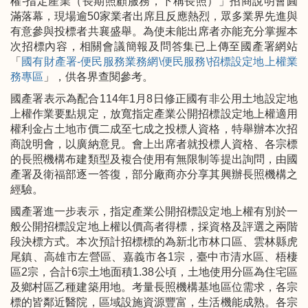
權-指定產業（長期照顧服務，下稱長照）」招商說明會圓
滿落幕，現場逾50家業者出席且反應熱烈，眾多業界先進與
有意參與投標者共襄盛舉。為使未能出席者亦能充分掌握本
次招標內容，相關會議簡報及問答集已上傳至國產署網站
「
國有財產署-便民服務業務網\便民服務\招標設定地上權業
務專區
」，供各界查閱參考。
國產署表示為配合114年1月8日修正國有非公用土地設定地
上權作業要點規定，放寬指定產業公開招標設定地上權適用
權利金占土地市價二成至七成之投標人資格，特舉辦本次招
商說明會，以廣納意見。會上出席者就投標人資格、各宗標
的長照機構布建類型及複合使用有無限制等提出詢問，由國
產署及衛福部逐一答復，部分廠商亦分享其興辦長照機構之
經驗。
國產署進一步表示，指定產業公開招標設定地上權有別於一
般公開招標設定地上權以價高者得標，採資格及評選之兩階
段決標方式。本次預計招標標的為新北市林口區、雲林縣虎
尾鎮、高雄市左營區、嘉義市各1宗，臺中市清水區、梧棲
區2宗，合計6宗土地面積1.38公頃，土地使用分區為住宅區
及鄉村區乙種建築用地。考量長照機構基地區位需求，各宗
標的皆鄰近醫院，區域設施資源豐富，生活機能成熟。各宗