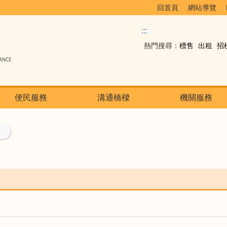
回首頁
網站導覽
:::
熱門搜尋：
標售
出租
招
便民服務
溝通橋樑
機關服務
結