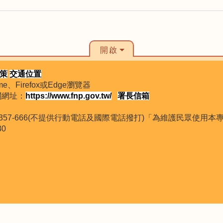
開啟
策
交通位置
、Firefox或Edge瀏覽器
機關網址：
https://www.fnp.gov.tw/
署長信箱
800-357-666(不提供行動電話及國際電話撥打)「為維護民眾使
30