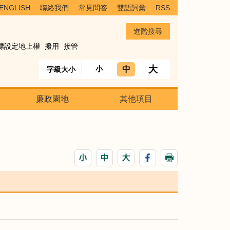
ENGLISH
聯絡我們
常見問答
雙語詞彙
RSS
標設定地上權
撥用
接管
大
中
小
字級大小
廉政園地
其他項目