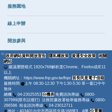
服務園地
線上申辦
開放參與
:::
政府網站資料開放宣告
隱私權政策
資通安全政策
相關
網站
建議瀏覽模式 1920x768解析度Chrome、Firefox或IE11
以上
機關網址 : https://www.fnp.gov.tw/fnpc
首長民意電子信箱
服務時間
上午 08:30-12:30 下午1:30-5:30 單一窗口中午
無休
總機
04-23025353
分機表
免費諮詢專線
0800-
307999(限市話撥打) 法務部廉政署檢舉服務專線
0800-
286586 租金諮詢專線
04-23012711
地址：403401台中市西區民生路168號3、4樓
位置圖