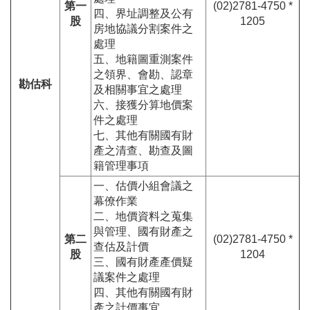
第一
(02)2781-4750 *
四、界址調整及公有
股
1205
房地協議分割案件之
處理
五、地籍圖重測案件
之領界、會勘、認章
勘估科
及相關事宜之處理
六、接獲分算地價案
件之處理
七、其他有關國有財
產之清查、勘查及圖
籍管理事項
一、估價小組會議之
幕僚作業
二、地價資料之蒐集
與管理、國有財產之
第二
(02)2781-4750 *
查估及計價
股
1204
三、國有財產產價疑
議案件之處理
四、其他有關國有財
產之計價事宜