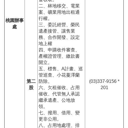
二、林地移交、電業
案、礦業用地出租通
行權。
桃園辦事
三、委託經營、榮民
處
遺產接管、讓售業
務、合作開發、設定
地上權
四、申購收件審查、
產權證管理、繳款書
開立。
五、標售、A計畫、巡
管巡查、小花蔓澤蘭
第二
防除。
(03)337-9156 *
股
六、欠租催收、占用
201
催收、代管無人承認
繼承遺產、公地放
領。
七、撥用、借用、變
更非公用。
八、占用地處理、排