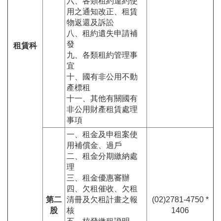
六、各類租約違約使
用之通知改正、租賃
物返還及訴訟
八、租約遺失申請補
發
租賃科
九、各類租約管理事
宜
十、國有非公用不動
產標租
十一、其他有關國有
非公用財產租賃處理
事項
一、租金及申租案使
用補償金、過戶
二、租金分期繳納處
理
三、租金優惠審辦
四、欠租催收、欠租
第二
清冊及欠租計畫之報
(02)2781-4750 *
股
核
1406