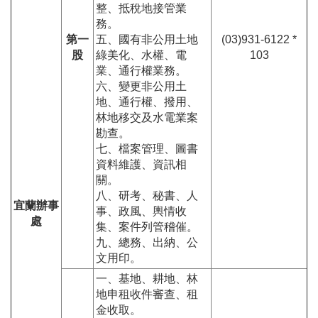
整、抵稅地接管業
務。
第一
五、國有非公用土地
(03)931-6122 *
股
綠美化、水權、電
103
業、通行權業務。
六、變更非公用土
地、通行權、撥用、
林地移交及水電業案
勘查。
七、檔案管理、圖書
資料維護、資訊相
關。
八、研考、秘書、人
宜蘭辦事
事、政風、輿情收
處
集、案件列管稽催。
九、總務、出納、公
文用印。
一、基地、耕地、林
地申租收件審查、租
金收取。