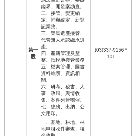
鑑界、開發案勘查。
二、接管、變更編
定、補辦編定、新登
記業務。
三、榮民遺產接管、
代管無人承認繼承遺
產。
第一
(03)337-9156 *
四、產籍管理及釐
股
101
整、抵稅地接管業務
五、檔案管理、圖書
資料維護、資訊相
關。
六、研考、秘書、人
事、政風、輿情收
集、案件列管稽催。
七、總務、出納、公
文用印。
一、基地、耕地、林
地申租收件審查、租
金收取。