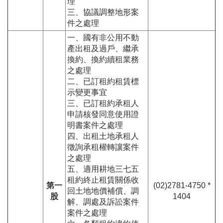
理
三、協議調整地形案
件之處理
一、國有非公用不動
產出租及過戶、繼承
換約、換約續租業務
之處理
二、已訂租約租賃標
示變更事宜
三、已訂租約承租人
申請核發同意使用證
明書案件之處理
四、出租土地承租人
徵詢承租權轉讓案件
之處理
五、適用耕地三七五
租約終止租賃關係收
第一
(02)2781-4750 *
回土地地價補償、調
股
1404
解、調處及訴訟案件
案件之處理