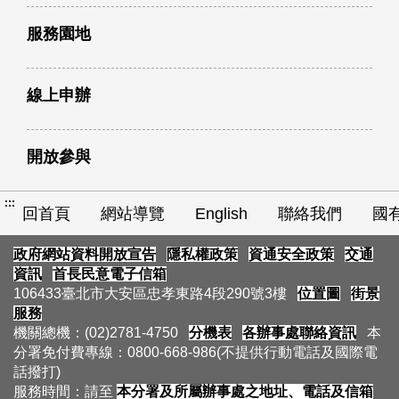
服務園地
線上申辦
開放參與
:::
回首頁
網站導覽
English
聯絡我們
國
政府網站資料開放宣告
隱私權政策
資通安全政策
交通
資訊
首長民意電子信箱
106433臺北市大安區忠孝東路4段290號3樓
位置圖
街景
服務
機關總機：(02)2781-4750
分機表
各辦事處聯絡資訊
本
分署免付費專線：0800-668-986(不提供行動電話及國際電
話撥打)
服務時間：請至
本分署及所屬辦事處之地址、電話及信箱