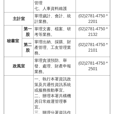
管理
七、人事資料維護
掌理歲計、會計、統
(02)2781-4750 *
主計室
計業務。
2201
第一
掌理文書、檔案、研
(02)2781-4750 *
股
考等業務。
2132
秘書室
掌理出納、採購、財
第二
(02)2781-4750 *
產管理、工友管理業
股
2101
務。
掌理貪瀆預防、舉
(02)2781-4750 *
政風室
發、處理、財產申報
2501
業務。
一、執行本署資訊政
策及共通性資訊系統
或服務推動事宜。
二、辦理本署共構機
房日常維運管理事
宜。
三、辦理分署資訊作