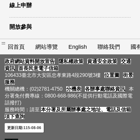
線上申辦
開放參與
:::
回首頁
網站導覽
English
聯絡我們
國
政府網站資料開放宣告
隱私權政策
資通安全政策
交通
資訊
首長民意電子信箱
106433臺北市大安區忠孝東路4段290號3樓
位置圖
街景
服務
機關總機：(02)2781-4750
分機表
各辦事處聯絡資訊
本
分署免付費專線：0800-668-986(不提供行動電話及國際電
話撥打)
服務時間：請至
本分署及所屬辦事處之地址、電話及信箱
項下查詢
更新日期:115-08-06