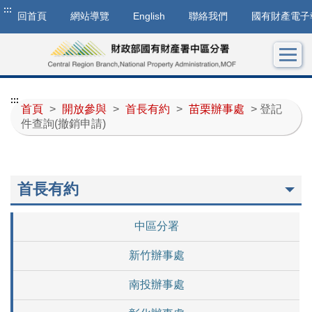
:::
回首頁
網站導覽
English
聯絡我們
國有財產電子
:::
首頁
>
開放參與
>
首長有約
>
苗栗辦事處
> 登記
件查詢(撤銷申請)
首長有約
中區分署
新竹辦事處
南投辦事處