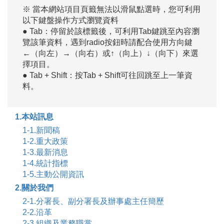
※ 當本網站項目頁籤無法以滑鼠點選時，您可利用
以下鍵盤操作方式瀏覽資料
● Tab：停留於該標籤後，可利用Tab鍵跳至內容瀏
覽該筆資料，遇到radio按鈕時請配合使用方向鍵
←（向左）→（向右）或↑（向上）↓（向下）來選
擇項目。
● Tab + Shift：按Tab + Shift可往回跳至上一筆資
料。
1.本站訊息
1-1.新聞稿
1-2.重大政策
1-3.最新消息
1-4.統計指標
1-5.主動公開資訊
2.關於我們
2-1.分署長、副分署長及辦事處主任簡歷
2-2.沿革
2-3.組織及業務職掌