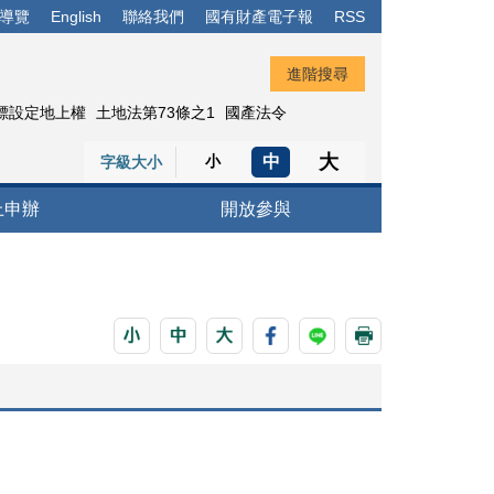
導覽
English
聯絡我們
國有財產電子報
RSS
標設定地上權
土地法第73條之1
國產法令
大
中
小
字級大小
上申辦
開放參與