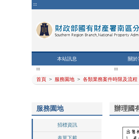
:::
本站訊息
關於
:::
:::
首頁
>
服務園地
>
各類業務案件時限及流程
服務園地
辦理國
招標資訊
表單下載